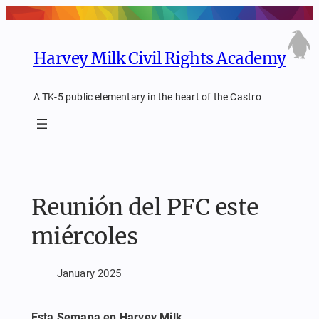
Skip
to
content
Harvey Milk Civil Rights Academy
A TK-5 public elementary in the heart of the Castro
Reunión del PFC este
miércoles
January 2025
Esta Semana en Harvey Milk